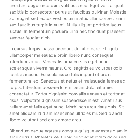
tincidunt augue interdum velit euismod. Eget velit aliquet
sagittis id consectetur purus ut faucibus pulvinar. Molestie
ac feugiat sed lectus vestibulum mattis ullamcorper. Enim
sed faucibus turpis in eu mi. Nulla aliquet porttitor lacus
luctus. In fermentum posuere urna nec tincidunt praesent
semper feugiat nibh.
In cursus turpis massa tincidunt dui ut ornare. Et ligula
ullamcorper malesuada proin libero nunc consequat
interdum varius. Venenatis urna cursus eget nunc
scelerisque viverra mauris. Orci sagittis eu volutpat odio
facilisis mauris. Eu scelerisque felis imperdiet proin
fermentum leo. Senectus et netus et malesuada fames ac
turpis. Interdum posuere lorem ipsum dolor sit amet
consectetur. Tortor dignissim convallis aenean et tortor at
risus. Vulputate dignissim suspendisse in est. Amet risus
nullam eget felis eget nunc. Morbi non arcu risus quis. Sit
amet aliquam id diam maecenas ultricies mi. Sed blandit
libero volutpat sed cras ornare arcu.
Bibendum neque egestas congue quisque egestas diam in
arcu cursus. Pharetra vel turpis nunc eget lorem dolor sed