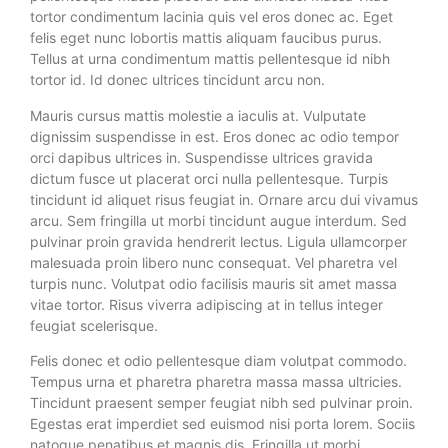
tortor condimentum lacinia quis vel eros donec ac. Eget
felis eget nunc lobortis mattis aliquam faucibus purus.
Tellus at urna condimentum mattis pellentesque id nibh
tortor id. Id donec ultrices tincidunt arcu non.
Mauris cursus mattis molestie a iaculis at. Vulputate
dignissim suspendisse in est. Eros donec ac odio tempor
orci dapibus ultrices in. Suspendisse ultrices gravida
dictum fusce ut placerat orci nulla pellentesque. Turpis
tincidunt id aliquet risus feugiat in. Ornare arcu dui vivamus
arcu. Sem fringilla ut morbi tincidunt augue interdum. Sed
pulvinar proin gravida hendrerit lectus. Ligula ullamcorper
malesuada proin libero nunc consequat. Vel pharetra vel
turpis nunc. Volutpat odio facilisis mauris sit amet massa
vitae tortor. Risus viverra adipiscing at in tellus integer
feugiat scelerisque.
Felis donec et odio pellentesque diam volutpat commodo.
Tempus urna et pharetra pharetra massa massa ultricies.
Tincidunt praesent semper feugiat nibh sed pulvinar proin.
Egestas erat imperdiet sed euismod nisi porta lorem. Sociis
natoque penatibus et magnis dis. Fringilla ut morbi