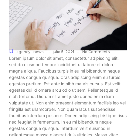
-
-
agency
,
news
julio 5, 2021
No Comments
Lorem ipsum dolor sit amet, consectetur adipiscing elit,
sed do eiusmod tempor incididunt ut labore et dolore
magna aliqua. Faucibus turpis in eu mi bibendum neque
egestas congue quisque. Cras adipiscing enim eu turpis
egestas pretium. Est ante in nibh mauris cursus. Est velit
egestas dui id ornare arcu odio ut sem. Pellentesque id
nibh tortor id. Dictum sit amet justo donec enim diam
vulputate ut. Non enim praesent elementum facilisis leo vel
fringilla est ullamcorper. Non quam lacus suspendisse
faucibus interdum posuere. Donec adipiscing tristique risus
nec feugiat in fermentum. In eu mi bibendum neque
egestas congue quisque. Interdum velit euismod in
pellentesque massa placerat duis ultricies. Massa vitae